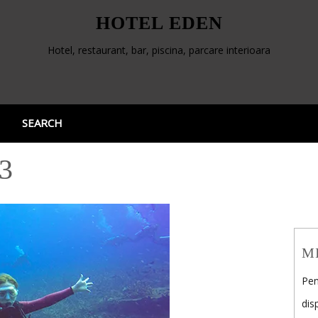
HOTEL EDEN
Hotel, restaurant, bar, piscina, parcare interioara
SEARCH
m3
M
Pen
dis