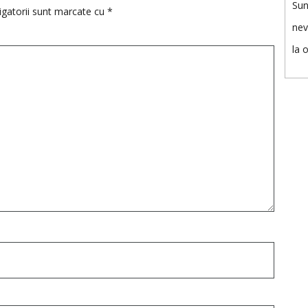
Sun
igatorii sunt marcate cu
*
nev
la 