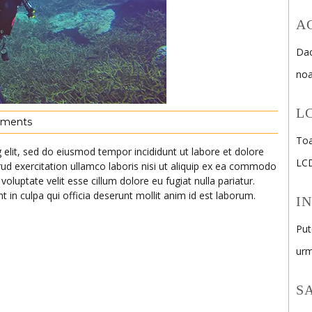
A
Dac
noa
L
ments
Toa
 elit, sed do eiusmod tempor incididunt ut labore et dolore
LC
d exercitation ullamco laboris nisi ut aliquip ex ea commodo
voluptate velit esse cillum dolore eu fugiat nulla pariatur.
 in culpa qui officia deserunt mollit anim id est laborum.
I
Put
urm
S