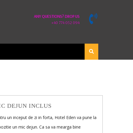
ANY QUESTIONS? DROP US
+40 774 052 094
IC DEJUN INCLUS
tru un inceput de zi in forta, Hotel Eden va pune la
pozitie un mic dejun. Ca sa va mearga bine