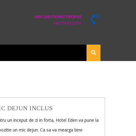
ANY QUESTIONS? DROP US
+40 774 052 094
IC DEJUN INCLUS
tru un inceput de zi in forta, Hotel Eden va pune la
pozitie un mic dejun. Ca sa va mearga bine