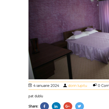
4 ianuarie 2024
dorin lupitu
0 Co
pat dublu
Share: