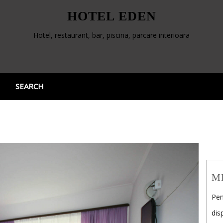
HOTEL EDEN
Hotel, restaurant, bar, piscina, parcare interioara
SEARCH
M
Pen
dis