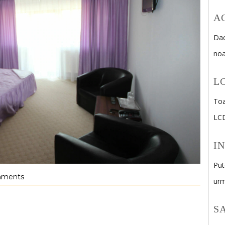
A
Dac
noa
L
Toa
LC
I
Put
mments
urm
S