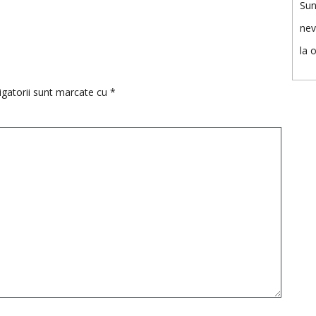
Sun
nev
la 
igatorii sunt marcate cu
*