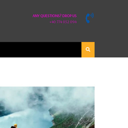
ANY QUESTIONS? DROP US
+40 774 052 094